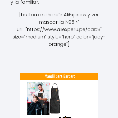
y la familiar.
[button anchor="ir AliExpress y ver
mascarilla N95 >"
url="https://www.aliexperu.pe/oab8"
size="medium" style="hero" color="juicy-
orange"]