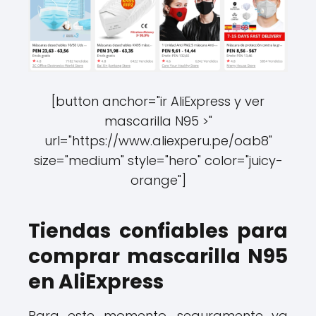
[button anchor="ir AliExpress y ver
mascarilla N95 >"
url="https://www.aliexperu.pe/oab8"
size="medium" style="hero" color="juicy-
orange"]
Tiendas confiables para
comprar mascarilla N95
en AliExpress
Para este momento, seguramente ya