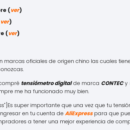
re (
ver
)
(
ver
)
re (
ver
)
n marcas oficiales de origen chino las cuales ti
conozcas.
e compré
tensiómetro digital
de marca
CONTEC
y 
iempre me ha funcionado muy bien.
ess"]Es super importante que una vez que tu tensióm
 ingresar en tu cuenta de
AliExpress
para que pue
pradores a tener una mejor experiencia de compra