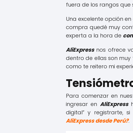
fuera de los rangos que
Una excelente opción e
compra quedé muy conten
experta a la hora de
com
AliExpress
nos ofrece va
dentro de ellas son muy
como te reitero mi exper
Tensiómetro 
Para comenzar en nues
ingresar en
AliExpress
h
digital” y registrarte,
AliExpress desde Perú?
.