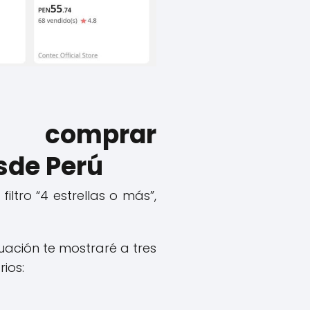
a comprar
sde Perú
 filtro “4 estrellas o más”,
uación te mostraré a tres
ios: