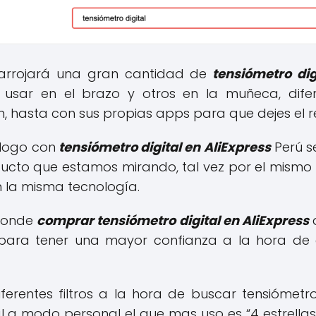
arrojará una gran cantidad de
tensiómetro dig
usar en el brazo y otros en la muñeca, dife
, hasta con sus propias apps para que dejes el reg
álogo con
tensiómetro digital en AliExpress
Perú s
ducto que estamos mirando, tal vez por el mismo
n la misma tecnología.
 donde
comprar tensiómetro digital en AliExpress
s para tener una mayor confianza a la hora d
ferentes filtros a la hora de buscar tensiómetro
l a modo personal el que mas uso es “4 estrellas