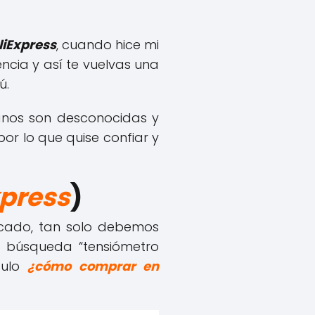
liExpress
, cuando hice mi
cia y así te vuelvas una
ú.
anos son desconocidas y
r lo que quise confiar y
xpress
)
cado, tan solo debemos
 búsqueda “tensiómetro
ículo
¿cómo comprar en