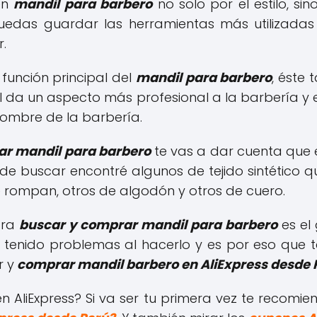
uen
mandil para barbero
no solo por el estilo, s
 puedas guardar las herramientas más utilizad
r.
función principal del
mandil para barbero
, éste
l da un aspecto más profesional a la barbería y
ombre de la barbería.
ar mandil para barbero
te vas a dar cuenta que 
e buscar encontré algunos de tejido sintético 
se rompan, otros de algodón y otros de cuero.
ara
buscar y comprar mandil para barbero
es el
tenido problemas al hacerlo y es por eso que 
 y
comprar mandil barbero en AliExpress desde 
liExpress? Si va ser tu primera vez te recomien