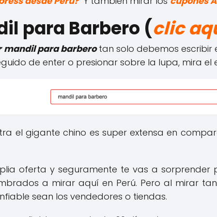
press desde Perú?
Y también mirar los
cupones A
il para Barbero (
clic aq
 mandil para barbero
tan solo debemos escribir
eguido de enter o presionar sobre la lupa, mira el 
tra el gigante chino es super extensa en comp
lia oferta y seguramente te vas a sorprender po
rados a mirar aquí en Perú. Pero al mirar tan
fiable sean los vendedores o tiendas.