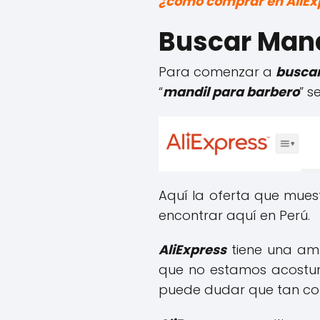
¿cómo comprar en AliEx
Buscar Mand
Para comenzar a
buscar
“
mandil para barbero
” s
Aquí la oferta que mues
encontrar aquí en Perú.
AliExpress
tiene una amp
que no estamos acostumb
puede dudar que tan con