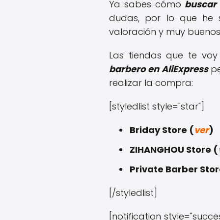
Ya sabes cómo
buscar
dudas, por lo que he s
valoración y muy buenos
Las tiendas que te vo
barbero en AliExpress
pe
realizar la compra:
[styledlist style="star"]
Briday Store (
ver
)
ZIHANGHOU Store (
Private Barber Stor
[/styledlist]
[notification style="suc