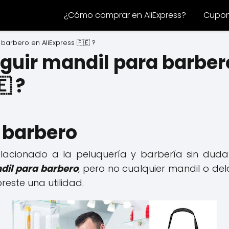
¿Cómo comprar en AliExpress?
Cupone
arbero en AliExpress 🇵🇪 ?
uir mandil para barber
 ?
 barbero
relacionado a la peluquería y barbería sin du
dil para barbero
, pero no cualquier mandil o del
 preste una utilidad.