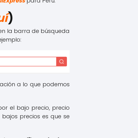
liExpress
para Perú.
uí
)
 en la barra de búsqueda
ejemplo:
aración a lo que podemos
r el bajo precio, precio
 bajos precios es que se