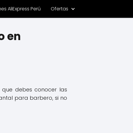
s AliExpress Perú
Ofertas
o en
da que debes conocer las
antal para barbero, si no