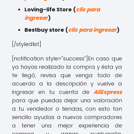
Loving-life Store (
clic para
ingresar
)
Bestbuy store (
clic para ingresar
)
[/styledlist]
[notification style="success"]En caso que
ya hayas realizado la compra y ésta ya
te llegó, revisa que venga todo de
acuerdo a la descripción y vuelve a
ingresar en tu cuenta de
AliExpress
para que puedas dejar una valoración
a tu vendedor o tiendas, con esto tan
sencillo ayudas a nuevos compradores
a tener una mejor experiencia de
compra y ganas puntuación.