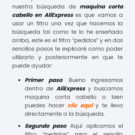
nuestra búsqueda de
maquina corta
cabello en AliExpress
es que vamos a
usar un filtro una vez que hacemos la
búsqueda tal como te lo he enseñado
arriba, este es el filtro “pedidos” y en dos
sencillos pasos te explicaré como poder
utilizarlo y posteriormente en que te
puede ayudar:
Primer paso
: Bueno ingresamos
dentro de
AliExpress
y buscamos
maquina corta cabello o bien
puedes hacer
clic aquí
y te llevo
directamente a la búsqueda.
Segundo paso
: Aquí aplicamos el
filtro “pedidos” mira el sencillo