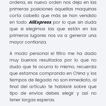
ordena, es nuevo orden nos deja en las
primeras posiciones aquellas maquinas
corta cabello que más se han vendido
en todo
AliExpress
por lo que sin duda
que si elegimos las que están en los
primeros lugares nos va a generar una
mayor confianza.
A modo personal el filtro me ha dado
muy buenos resultados por lo que no
dudo que te ocurra lo mismo, recuerda
que estamos comprando en China y los
tiempos de llegada no son inmediato, al
final del artículo te hablaré sobre que
tipo de envíos debes elegir y así no
tener largas esperas.