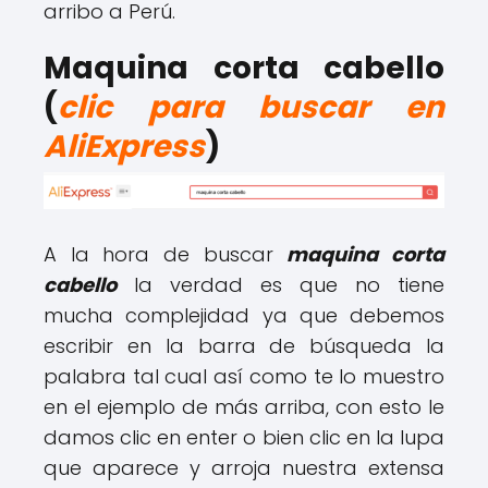
arribo a Perú.
Maquina corta cabello
(
clic para buscar en
AliExpress
)
A la hora de buscar
maquina corta
cabello
la verdad es que no tiene
mucha complejidad ya que debemos
escribir en la barra de búsqueda la
palabra tal cual así como te lo muestro
en el ejemplo de más arriba, con esto le
damos clic en enter o bien clic en la lupa
que aparece y arroja nuestra extensa