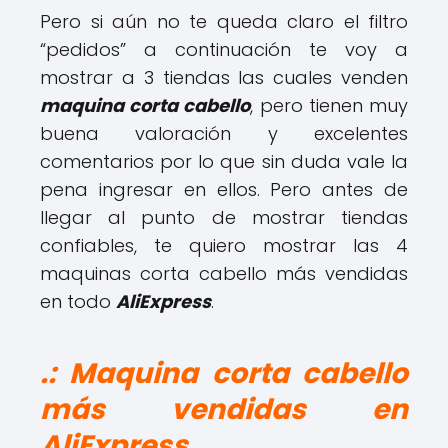
Pero si aún no te queda claro el filtro
“pedidos” a continuación te voy a
mostrar a 3 tiendas las cuales venden
maquina corta cabello
, pero tienen muy
buena valoración y excelentes
comentarios por lo que sin duda vale la
pena ingresar en ellos. Pero antes de
llegar al punto de mostrar tiendas
confiables, te quiero mostrar las 4
maquinas corta cabello más vendidas
en todo
AliExpress
.
.: Maquina corta cabello
más vendidas en
AliExpress