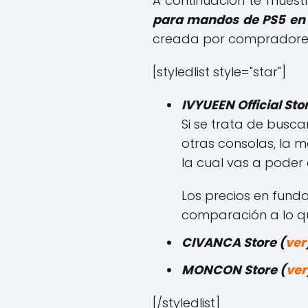
A continuación te mues
para mandos de PS5 en 
creada por compradores
[styledlist style="star"]
IVYUEEN Official Stor
Si se trata de busc
otras consolas, la 
la cual vas a poder
Los precios en fund
comparación a lo q
CIVANCA Store (
ver
MONCON Store (
ver
[/styledlist]