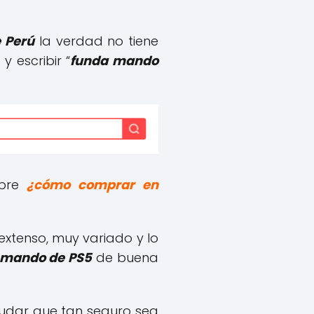
 Perú
la verdad no tiene
 escribir “
funda mando
obre
¿cómo comprar en
extenso, muy variado y lo
 mando de PS5
de buena
dar que tan seguro sea