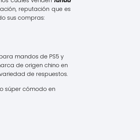
 los cuales venden
funda
ación, reputación que es
do sus compras:
s para mandos de PS5 y
marca de origen chino en
variedad de respuestos.
cio súper cómodo en