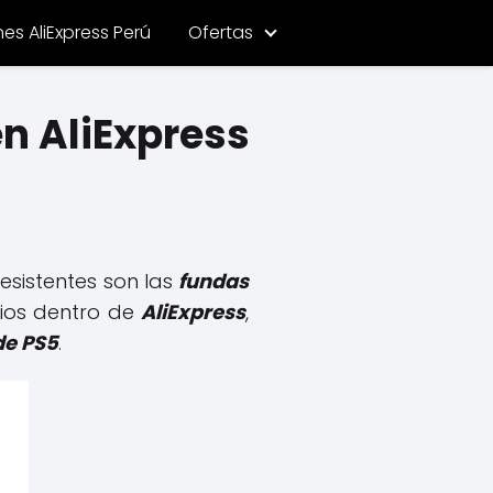
s AliExpress Perú
Ofertas
n AliExpress
esistentes son las
fundas
cios dentro de
AliExpress
,
de PS5
.