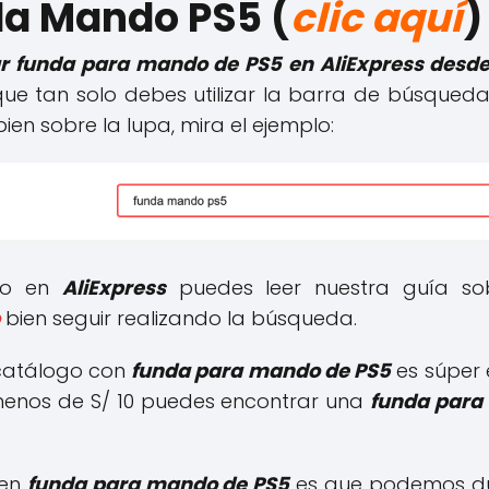
a Mando PS5 (
clic aquí
)
r funda para mando de PS5 en AliExpress desde
e tan solo debes utilizar la barra de búsqueda y
bien sobre la lupa, mira el ejemplo:
do en
AliExpress
puedes leer nuestra guía s
bien seguir realizando la búsqueda.
 catálogo con
funda para mando de PS5
es súper 
 menos de S/ 10 puedes encontrar una
funda para
 en
funda para mando de PS5
es que podemos du