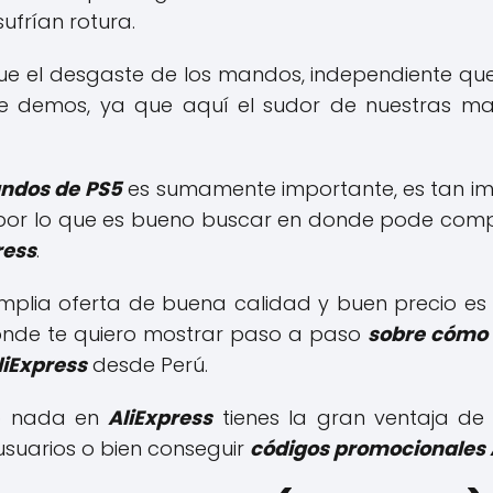
ufrían rotura.
ue el desgaste de los mandos, independiente qu
e demos, ya que aquí el sudor de nuestras man
ndos de
PS5
es sumamente importante, es tan 
 por lo que es bueno buscar en donde pode comp
ress
.
plia oferta de buena calidad y buen precio es
donde te quiero mostrar paso a paso
sobre cómo 
liExpress
desde Perú.
o nada en
AliExpress
tienes la gran ventaja de
suarios o bien conseguir
códigos promocionales 