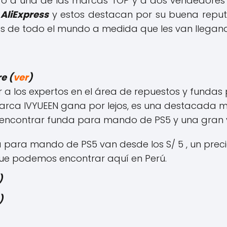
tro a una de las marcas TOP y a dos vendedores
AliExpress
y estos destacan por su buena reput
 de todo el mundo a medida que les van llegan
e (
ver
)
ar a los expertos en el área de repuestos y funda
marca IVYUEEN gana por lejos, es una destacada 
 encontrar funda para mando de PS5 y una gran 
a para mando de PS5 van desde los S/ 5 , un pre
ue podemos encontrar aquí en Perú.
)
)