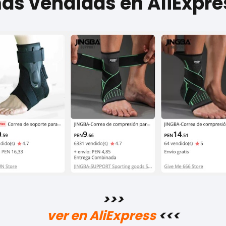
más vendidas en AliExpre
>>>
ver en AliExpress
<<<