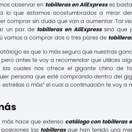
emos observar en
tobilleras en AliExpress
es basta
 lo que estamos acostumbrados a mirar den
er comprar sin duda que van a aumentar. Tal vez
ar un par de
tobilleras en AliExpress
sino que p
ú vamos a comprar dos o tres pares de
tobillera
o catálogo es que lo más seguro que nuestras gan
pero antes te voy a recomendar que utilices algu
 las cuales nos ofrece el gigante chino de f
uier persona que esté comprando dentro del giga
ro “4 estrellas o más” el cual a continuación te voy a
 más
as o más hace que extenso
catálogo con tobilleras 
 posiciones las
tobilleras
que han tenido una mej