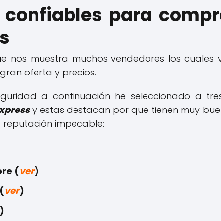
confiables para compra
ss
e nos muestra muchos vendedores los cuales
 gran oferta y precios.
eguridad a continuación he seleccionado a tre
Express
y estas destacan por que tienen muy buen
a reputación impecable:
ore (
ver
)
 (
ver
)
)