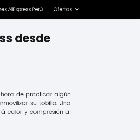
s AliExpress Perú
Ofertas
ess desde
 hora de practicar algún
movilizar su tobillo. Una
irá calor y compresión al