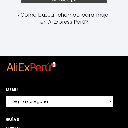
¿Cómo buscar chompa para mujer
en AliExpress Perú?
MENU
GUÍAS